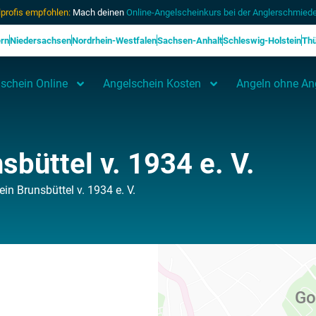
profis empfohlen:
Mach deinen
Online-Angelscheinkurs bei der Anglerschmiede
rn
Niedersachsen
Nordrhein-Westfalen
Sachsen-Anhalt
Schleswig-Holstein
Thü
schein Online
Angelschein Kosten
Angeln ohne An
sbüttel v. 1934 e. V.
in Brunsbüttel v. 1934 e. V.
Go