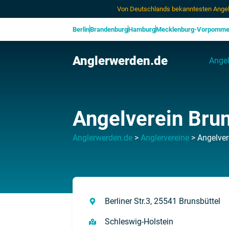
Von Deutschlands bekanntesten Angel
Berlin
Brandenburg
Hamburg
Mecklenburg-Vorpomme
Anglerwerden.de
Angel
Angelverein Brun
Anglerwerden.de
>
Anglervereine
>
Angelvere
Berliner Str.3, 25541 Brunsbüttel
Schleswig-Holstein