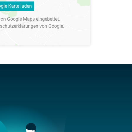
gle Karte laden
von Google Maps eingebettet.
schutzerklärungen
von Google.