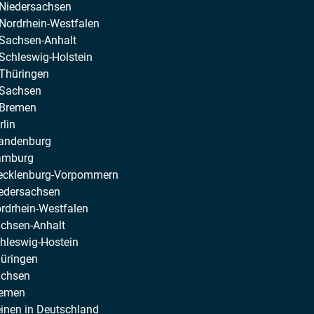
 Niedersachsen
Nordrhein-Westfalen
 Sachsen-Anhalt
Schleswig-Holstein
 Thüringen
 Sachsen
 Bremen
lin
randenburg
Hamburg
Mecklenburg-Vorpommern
iedersachsen
rdrhein-Westfalen
achsen-Anhalt
hleswig-Hostein
hüringen
achsen
remen
einen in Deutschland