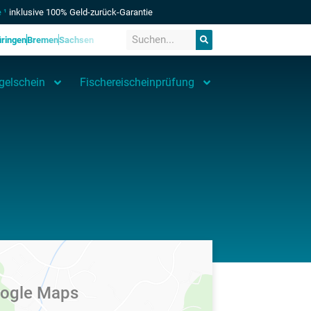
 ¹
inklusive 100% Geld-zurück-Garantie
ringen
Bremen
Sachsen
gelschein
Fischereischeinprüfung
ogle Maps