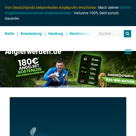
Von Deutschlands bekanntesten Angelprofis empfohlen:
Mach deinen
Online-
Angelscheinkurs bei der Anglerschmiede ¹
inklusive 100% Geld-zurück-
Garantie
Berlin
Brandenburg
Hamburg
Mecklenburg-Vorpommern
Niedersa
Anglerwerden.de