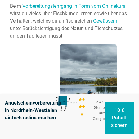
Beim
Vorbereitungslehrgang in Form vom Onlinekurs
wirst du vieles über Fischkunde lernen sowie über das
Verhalten, welches du an fischreichen
Gewässern
unter Berücksichtigung des Natur- und Tierschutzes
an den Tag legen musst.
Angelscheinvorbereitung
> 4.9
Sterne
in Nordrhein-Westfalen
10 €
auf
einfach online machen
Rabatt
Google
sichern
Bildquelle:
Enric Cruz López