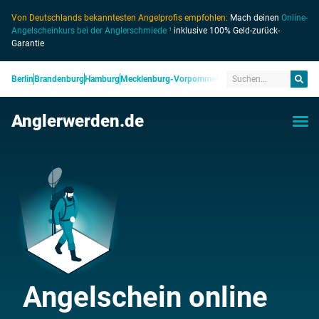
Von Deutschlands bekanntesten Angelprofis empfohlen:
Mach deinen
Online-
Angelscheinkurs bei der Anglerschmiede ¹
inklusive 100% Geld-zurück-
Garantie
Berlin
Brandenburg
Hamburg
Mecklenburg-Vorpommern
Niedersachsen
Nordrhein
Anglerwerden.de
Angelschein online