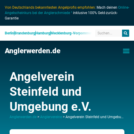
Von Deutschlands bekanntesten Angelprofis empfohlen:
Mach deinen
Online-
Angelscheinkurs bei der Anglerschmiede ¹
inklusive 100% Geld-zurück-
Garantie
Berlin
Brandenburg
Hamburg
Mecklenburg-Vorpommern
Niedersachsen
Nordrhein
Anglerwerden.de
Angelverein
Steinfeld und
Umgebung e.V.
Anglerwerden.de
>
Anglervereine
>
Angelverein Steinfeld und Umgebung e.V.