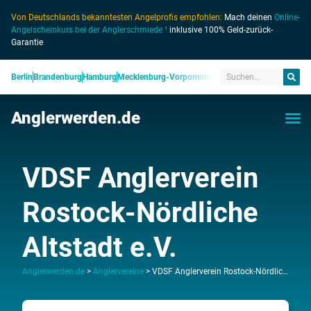
Von Deutschlands bekanntesten Angelprofis empfohlen:
Mach deinen
Online-
Angelscheinkurs bei der Anglerschmiede ¹
inklusive 100% Geld-zurück-
Garantie
Berlin
Brandenburg
Hamburg
Mecklenburg-Vorpommern
Niedersachsen
Nordrhein
Anglerwerden.de
VDSF Anglerverein
Rostock-Nördliche
Altstadt e.V.
Anglerwerden.de
>
Anglervereine
>
VDSF Anglerverein Rostock-Nördliche Altstadt e.V.