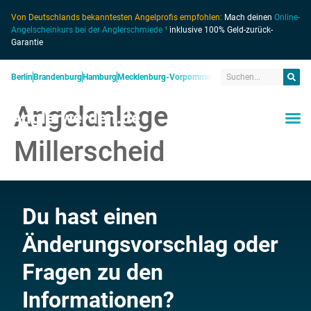
Von Deutschlands bekanntesten Angelprofis empfohlen:
Mach deinen
Online-
Angelscheinkurs bei der Anglerschmiede ¹
inklusive 100% Geld-zurück-
Garantie
Berlin
Brandenburg
Hamburg
Mecklenburg-Vorpommern
Niedersachsen
Nordrhein
Angelanlage
Anglerwerden.de
Millerscheid
Du hast einen
Änderungsvorschlag oder
Fragen zu den
Informationen?