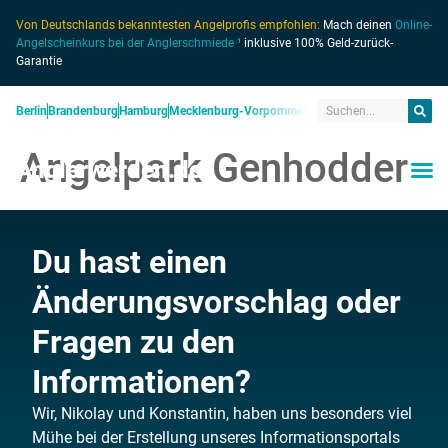
Von Deutschlands bekanntesten Angelprofis empfohlen:
Mach deinen
Online-
Angelscheinkurs bei der Anglerschmiede ¹
inklusive 100% Geld-zurück-
Garantie
Berlin
Brandenburg
Hamburg
Mecklenburg-Vorpommern
Niedersachsen
Nordrhein
Angelpark Genhodder
Anglerwerden.de
Du hast einen
Änderungsvorschlag oder
Fragen zu den
Informationen?
Wir, Nikolay und Konstantin, haben uns besonders viel
Mühe bei der Erstellung unseres Informationsportals