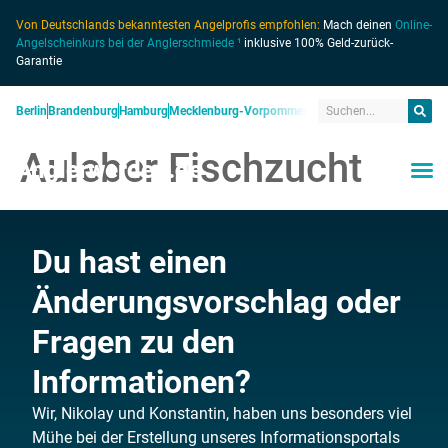
Von Deutschlands bekanntesten Angelprofis empfohlen:
Mach deinen
Online-
Angelscheinkurs bei der Anglerschmiede ¹
inklusive 100% Geld-zurück-
Garantie
Berlin
Brandenburg
Hamburg
Mecklenburg-Vorpommern
Niedersachsen
Nordrhein
Auleber Fischzucht
Anglerwerden.de
Du hast einen
Änderungsvorschlag oder
Fragen zu den
Informationen?
Wir, Nikolay und Konstantin, haben uns besonders viel
Mühe bei der Erstellung unseres Informationsportals