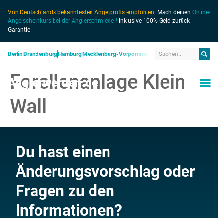
Von Deutschlands bekanntesten Angelprofis empfohlen:
Mach deinen
Online-
Angelscheinkurs bei der Anglerschmiede ¹
inklusive 100% Geld-zurück-
Garantie
Berlin
Brandenburg
Hamburg
Mecklenburg-Vorpommern
Niedersachsen
Nordrhein
Forellenanlage Klein
Anglerwerden.de
Wall
Du hast einen
Änderungsvorschlag oder
Fragen zu den
Informationen?