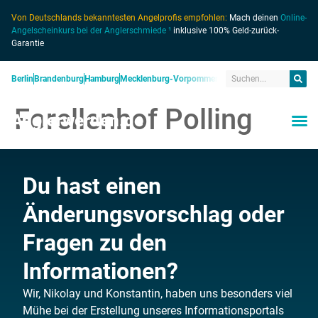
Von Deutschlands bekanntesten Angelprofis empfohlen:
Mach deinen
Online-
Angelscheinkurs bei der Anglerschmiede ¹
inklusive 100% Geld-zurück-
Garantie
Berlin
Brandenburg
Hamburg
Mecklenburg-Vorpommern
Niedersachsen
Nordrhein
Forellenhof Polling
Anglerwerden.de
Du hast einen
Änderungsvorschlag oder
Fragen zu den
Informationen?
Wir, Nikolay und Konstantin, haben uns besonders viel
Mühe bei der Erstellung unseres Informationsportals