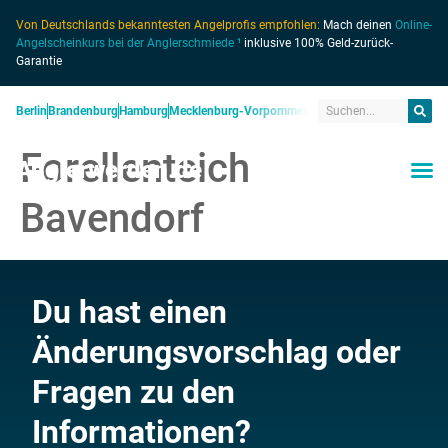
Von Deutschlands bekanntesten Angelprofis empfohlen:
Mach deinen
Online-
Angelscheinkurs bei der Anglerschmiede ¹
inklusive 100% Geld-zurück-
Garantie
Berlin
Brandenburg
Hamburg
Mecklenburg-Vorpommern
Niedersachsen
Nordrhein
Forellenteich
Anglerwerden.de
Bavendorf
Du hast einen
Änderungsvorschlag oder
Fragen zu den
Informationen?