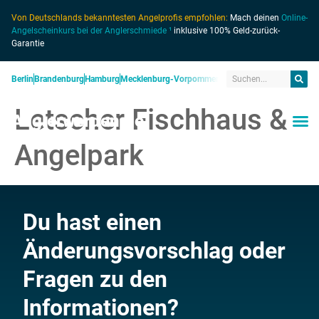
Von Deutschlands bekanntesten Angelprofis empfohlen:
Mach deinen
Online-
Angelscheinkurs bei der Anglerschmiede ¹
inklusive 100% Geld-zurück-
Garantie
Berlin
Brandenburg
Hamburg
Mecklenburg-Vorpommern
Niedersachsen
Nordrhein
Letscher Fischhaus &
Anglerwerden.de
Angelpark
Du hast einen
Änderungsvorschlag oder
Fragen zu den
Informationen?