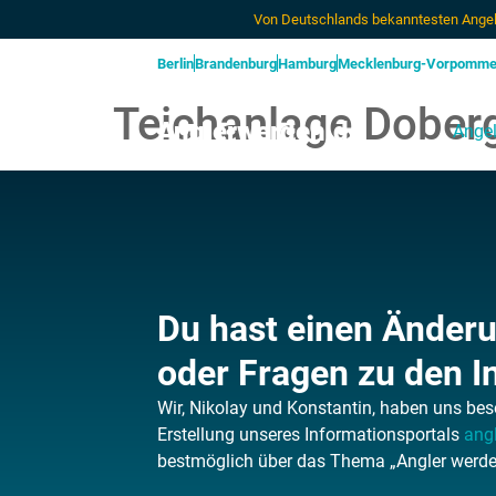
Von Deutschlands bekanntesten Angel
Berlin
Brandenburg
Hamburg
Mecklenburg-Vorpomme
Teichanlage Dober
Anglerwerden.de
Angel
Du hast einen Änder
oder Fragen zu den I
Wir, Nikolay und Konstantin, haben uns bes
Erstellung unseres Informationsportals
ang
bestmöglich über das Thema „Angler werden“