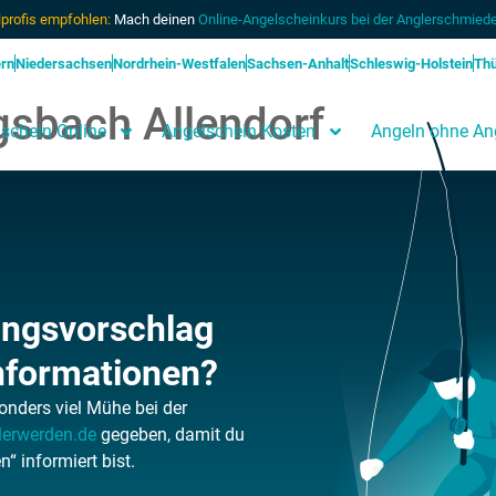
profis empfohlen:
Mach deinen
Online-Angelscheinkurs bei der Anglerschmiede
rn
Niedersachsen
Nordrhein-Westfalen
Sachsen-Anhalt
Schleswig-Holstein
Thü
gsbach Allendorf
schein Online
Angelschein Kosten
Angeln ohne An
ungsvorschlag
nformationen?
onders viel Mühe bei der
lerwerden.de
gegeben, damit du
 informiert bist.